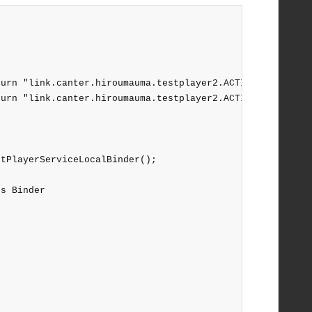
urn "link.canter.hiroumauma.testplayer2.ACTION_TEST0"; }
urn "link.canter.hiroumauma.testplayer2.ACTION_TEST1"; }
tPlayerServiceLocalBinder();

s Binder
