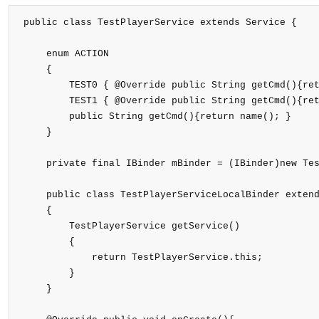
public class TestPlayerService extends Service {

    enum ACTION

    {

        TEST0 { @Override public String getCmd(){ret
        TEST1 { @Override public String getCmd(){ret
        public String getCmd(){return name(); }

    }

    private final IBinder mBinder = (IBinder)new Tes
    public class TestPlayerServiceLocalBinder extend
    {

        TestPlayerService getService()

        {

            return TestPlayerService.this;

        }

    }
