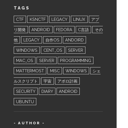
TAGS
CTF
KSNCTF
LEGACY
LINUX
アプ
リ開発
ANDROID
FEDORA
C言語
その
他
LEGACY
自作OS
ANDOIRD
WINDOWS
CENT_OS
SERVER
MAC_OS
SERVER
PROGRAMMING
MATTERMOST
MISC
WINDOWS
シェ
ルスクリプト
宇宙
アポロ計画
SECURITY
DIARY
ANDROID
UBUNTU
- AUTHOR -