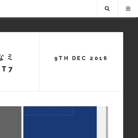
Search …
なミ
9TH DEC 2016
T7