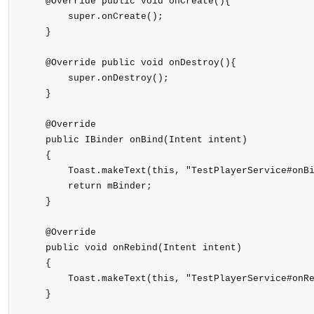
    @Override public void onCreate(){

        super.onCreate();

    }

    @Override public void onDestroy(){

        super.onDestroy();

    }

    @Override

    public IBinder onBind(Intent intent)

    {

        Toast.makeText(this, "TestPlayerService#onBi
        return mBinder;

    }

    @Override

    public void onRebind(Intent intent)

    {

        Toast.makeText(this, "TestPlayerService#onRe
    }
