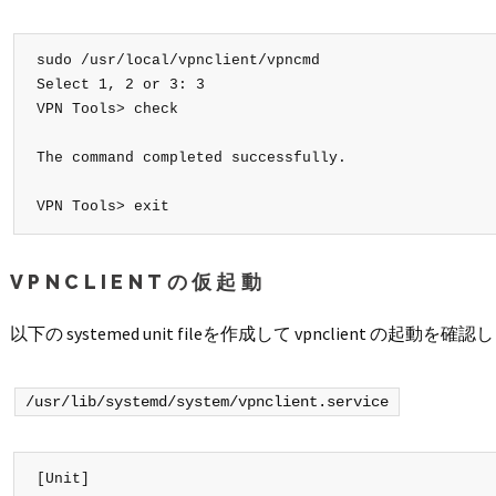
sudo /usr/local/vpnclient/vpncmd

Select 1, 2 or 3: 3

VPN Tools> check

The command completed successfully.

VPN Tools> exit
VPNCLIENTの仮起動
以下の systemed unit fileを作成して vpnclient の起動を確
/usr/lib/systemd/system/vpnclient.service
[Unit]
