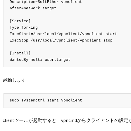
Description=SoftEther vpnclient

After=network.target

[Service]

Type=forking

ExecStart=/usr/local/vpnclient/vpnclient start

ExecStop=/usr/local/vpnclient/vpnclient stop

[Install]

WantedBy=multi-user.target
起動します
sudo systemctrl start vpnclient
clientツールが起動すると vpncmdからクライアントの設