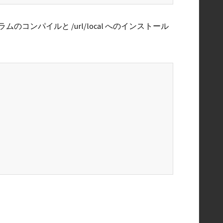
ンパイルと /url/local へのインストール