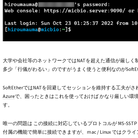
大学や会社等のネットワークではNATを超えた通信が厳しく
多少「行儀がわるい」のですがうまく使うと便利なのがSoftEth
SoftEtherではNATを回避してセッションを維持する工夫
Azure
で、困ったときはこれを使っておけば かなり厳しい環境
す。
唯一の問題は この接続に対応しているプロトコルが MS-SSTP 
付属の機能で簡単に接続できますが、ｍac / Linux ではク