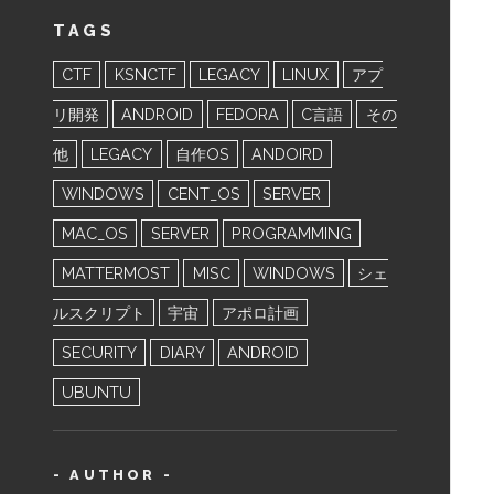
TAGS
CTF
KSNCTF
LEGACY
LINUX
アプ
リ開発
ANDROID
FEDORA
C言語
その
他
LEGACY
自作OS
ANDOIRD
WINDOWS
CENT_OS
SERVER
MAC_OS
SERVER
PROGRAMMING
MATTERMOST
MISC
WINDOWS
シェ
ルスクリプト
宇宙
アポロ計画
SECURITY
DIARY
ANDROID
UBUNTU
- AUTHOR -