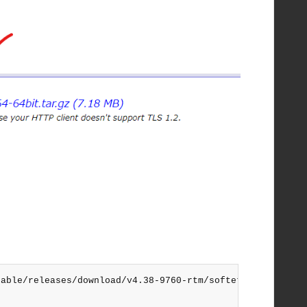
able/releases/download/v4.38-9760-rtm/softether-vpnclien